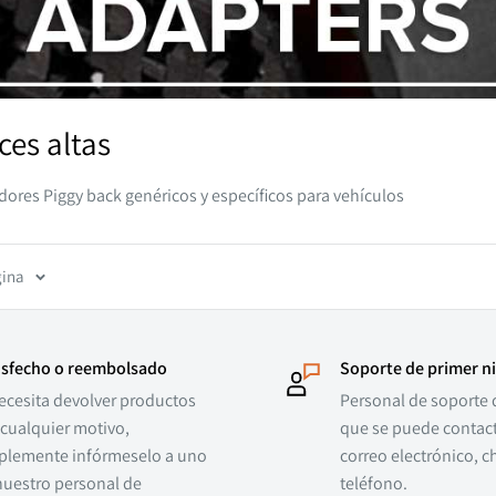
es altas
ores Piggy back genéricos y específicos para vehículos
gina
isfecho o reembolsado
Soporte de primer ni
necesita devolver productos
Personal de soporte 
 cualquier motivo,
que se puede contact
plemente infórmeselo a uno
correo electrónico, c
nuestro personal de
teléfono.