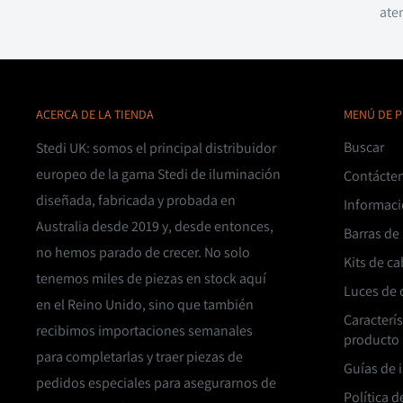
aten
ACERCA DE LA TIENDA
MENÚ DE P
Buscar
Stedi UK: somos el principal distribuidor
europeo de la gama Stedi de iluminación
Contácte
diseñada, fabricada y probada en
Informaci
Australia desde 2019 y, desde entonces,
Barras de
no hemos parado de crecer. No solo
Kits de c
tenemos miles de piezas en stock aquí
Luces de
en el Reino Unido, sino que también
Caracterí
recibimos importaciones semanales
producto
para completarlas y traer piezas de
Guías de 
pedidos especiales para asegurarnos de
Política d