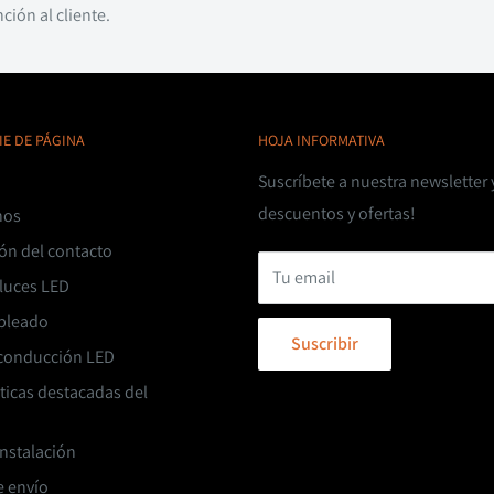
ción al cliente.
IE DE PÁGINA
HOJA INFORMATIVA
Suscríbete a nuestra newsletter 
descuentos y ofertas!
nos
ón del contacto
Tu email
 luces LED
ableado
Suscribir
 conducción LED
sticas destacadas del
instalación
e envío