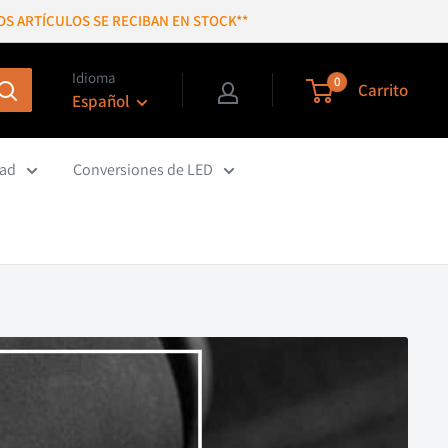
OS ARTÍCULOS SE RECIBAN EN STOCK**
Idioma
0
Carrito
Español
dad
Conversiones de LED