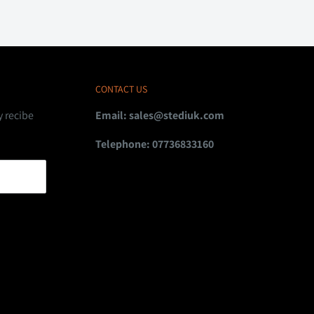
CONTACT US
y recibe
Email:
sales@stediuk.com
Telephone: 07736833160