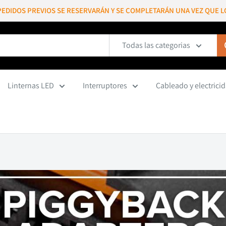
EDIDOS PREVIOS SE RESERVARÁN Y SE COMPLETARÁN UNA VEZ QUE L
Todas las categorias
Linternas LED
Interruptores
Cableado y electrici